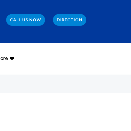
CALL US NOW
DIRECTION
ore ❤️