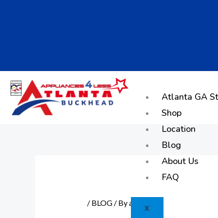
Skip
to
content
Atlanta GA St
Shop
Location
Blog
About Us
FAQ
/
BLOG
/ By
admin
X