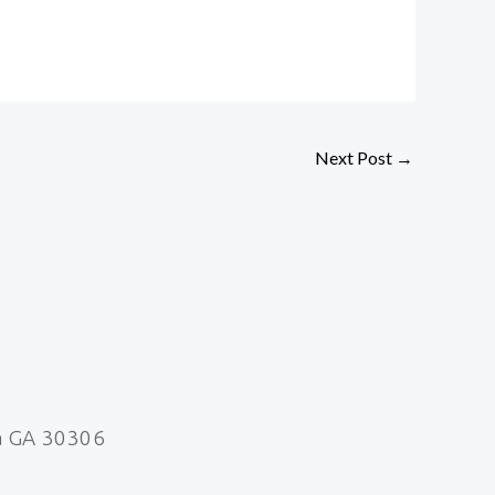
Next Post
→
a GA 30306