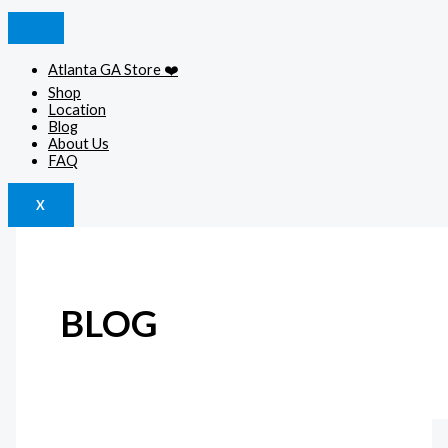
Atlanta GA Store ❤️
Shop
Location
Blog
About Us
FAQ
X
BLOG