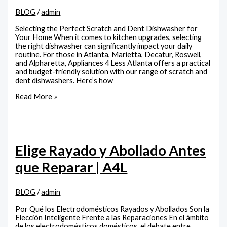
BLOG
/
admin
Selecting the Perfect Scratch and Dent Dishwasher for
Your Home When it comes to kitchen upgrades, selecting
the right dishwasher can significantly impact your daily
routine. For those in Atlanta, Marietta, Decatur, Roswell,
and Alpharetta, Appliances 4 Less Atlanta offers a practical
and budget-friendly solution with our range of scratch and
dent dishwashers. Here’s how
Read More »
Elige Rayado y Abollado Antes
que Reparar | A4L
BLOG
/
admin
Por Qué los Electrodomésticos Rayados y Abollados Son la
Elección Inteligente Frente a las Reparaciones En el ámbito
de los electrodomésticos domésticos, el debate entre