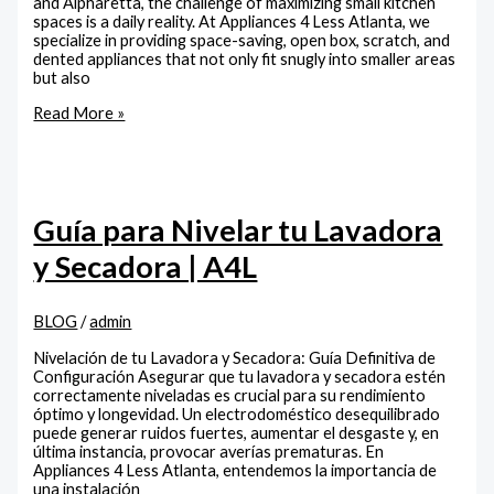
and Alpharetta, the challenge of maximizing small kitchen
spaces is a daily reality. At Appliances 4 Less Atlanta, we
specialize in providing space-saving, open box, scratch, and
dented appliances that not only fit snugly into smaller areas
but also
Read More »
Guía para Nivelar tu Lavadora
y Secadora | A4L
BLOG
/
admin
Nivelación de tu Lavadora y Secadora: Guía Definitiva de
Configuración Asegurar que tu lavadora y secadora estén
correctamente niveladas es crucial para su rendimiento
óptimo y longevidad. Un electrodoméstico desequilibrado
puede generar ruidos fuertes, aumentar el desgaste y, en
última instancia, provocar averías prematuras. En
Appliances 4 Less Atlanta, entendemos la importancia de
una instalación