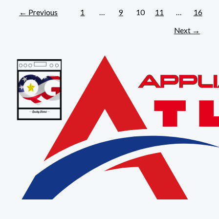
←
Previous
1
…
9
10
11
…
16
Next
→